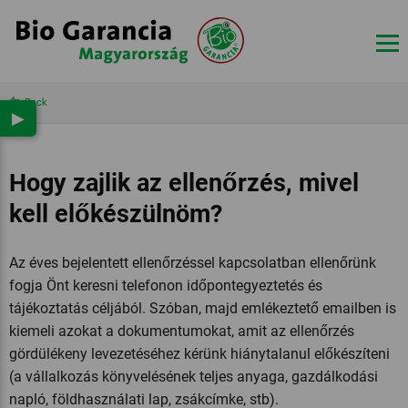
Back
▶
Hogy zajlik az ellenőrzés, mivel
kell előkészülnöm?
Az éves bejelentett ellenőrzéssel kapcsolatban ellenőrünk
fogja Önt keresni telefonon időpontegyeztetés és
tájékoztatás céljából. Szóban, majd emlékeztető emailben is
kiemeli azokat a dokumentumokat, amit az ellenőrzés
gördülékeny levezetéséhez kérünk hiánytalanul előkészíteni
(a vállalkozás könyvelésének teljes anyaga, gazdálkodási
napló, földhasználati lap, zsákcímke, stb).