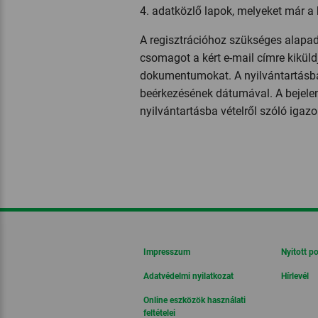
4. adatközlő lapok, melyeket már a 
A regisztrációhoz szükséges alapad
csomagot a kért e-mail címre kiküld
dokumentumokat.
A nyilvántartásb
beérkezésének dátumával. A bejele
nyilvántartásba vételről szóló igaz
Impresszum
Nyitott p
Adatvédelmi nyilatkozat
Hírlevél
Online eszközök használati
feltételei