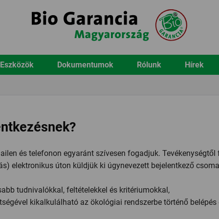
 Eszközök
Dokumentumok
Rólunk
Hírek
entkezésnek?
ailen és telefonon egyaránt szívesen fogadjuk. Tevékenységtő
zás) elektronikus úton küldjük ki úgynevezett bejelentkező cso
bb tudnivalókkal, feltételekkel és kritériumokkal,
tségével kikalkulálható az ökológiai rendszerbe történő belépés 