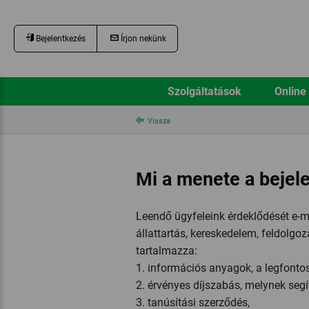
Bejelentkezés
Írjon nekünk
Szolgáltatások
Online
Vissza
Mi a menete a bejel
Leendő ügyfeleink érdeklődését e-m
állattartás, kereskedelem, feldolgo
tartalmazza:
1. információs anyagok, a legfontosa
2. érvényes díjszabás, melynek segí
3. tanúsítási szerződés,