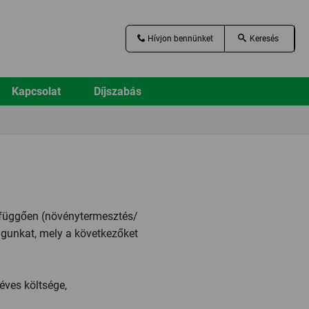
Hívjon bennünket
Kapcsolat
Díjszabás
l függően (növénytermesztés/
magunkat, mely a következőket
éves költsége,