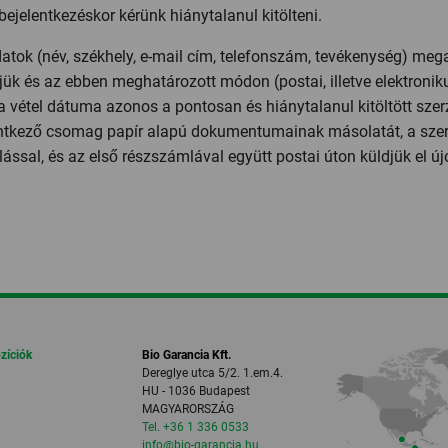
bejelentkezéskor kérünk hiánytalanul kitölteni.
atok (név, székhely, e-mail cím, telefonszám, tevékenység) meg
jük és az ebben meghatározott módon (postai, illetve elektronik
a vétel dátuma azonos a pontosan és hiánytalanul kitöltött szerz
ntkező csomag papír alapú dokumentumainak másolatát, a szerz
olással, és az első részszámlával együtt postai úton küldjük el 
ozíciók
Bio Garancia Kft.
Dereglye utca 5/2. 1.em.4.
HU - 1036 Budapest
MAGYARORSZÁG
Tel. +36 1 336 0533
info
@bio-garancia.
hu