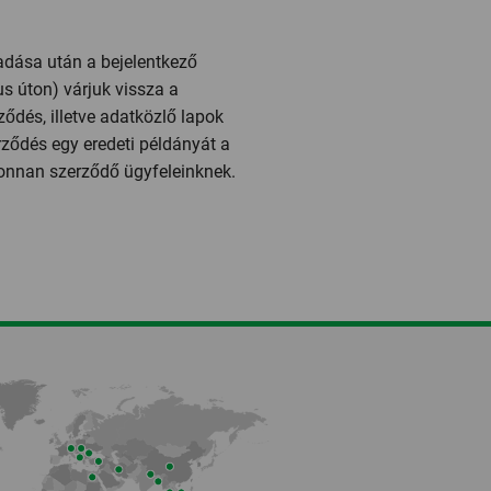
adása után a bejelentkező
us úton) várjuk vissza a
ődés, illetve adatközlő lapok
ődés egy eredeti példányát a
újonnan szerződő ügyfeleinknek.